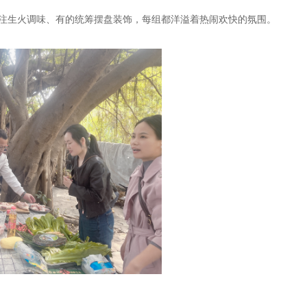
专注生火调味、有的统筹摆盘装饰，每组都洋溢着热闹欢快的氛围。