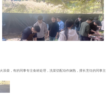
火添柴，有的同事专注食材处理，洗菜切配动作娴熟，擅长烹饪的同事主