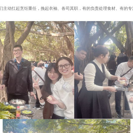
他们主动扛起烹饪重任，挽起衣袖、各司其职，有的负责处理食材、有的